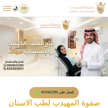
🌙
EN
إتصل على 0555622295
صفوة المهيدب لطب الاسنان